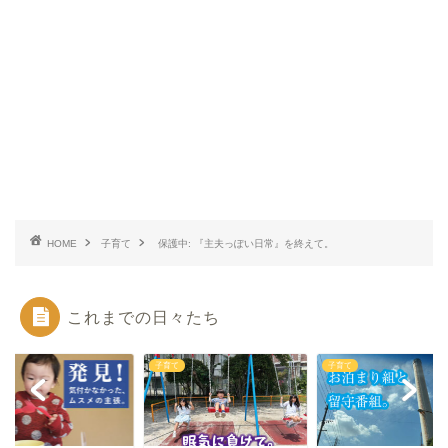
HOME
子育て
保護中: 『主夫っぽい日常』を終えて。
これまでの日々たち
て
子育て
子育て