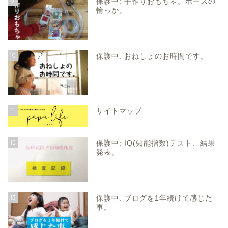
9
保護中: 手作りおもちゃ。ホースの
輪っか。
10
保護中: おねしょのお時間です。
11
サイトマップ
12
保護中: IQ(知能指数)テスト、結果
発表。
13
保護中: ブログを1年続けて感じた
事。