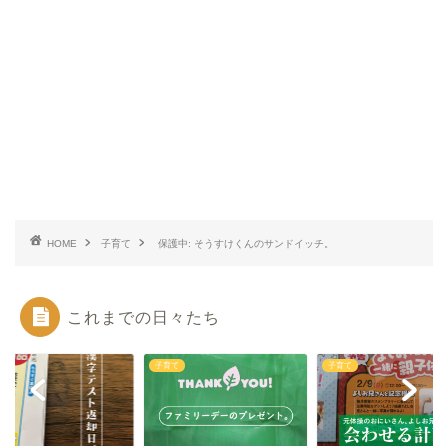
HOME
子育て
保護中: そうすけくんのサンドイッチ。
これまでの日々たち
て
子育て
子育て