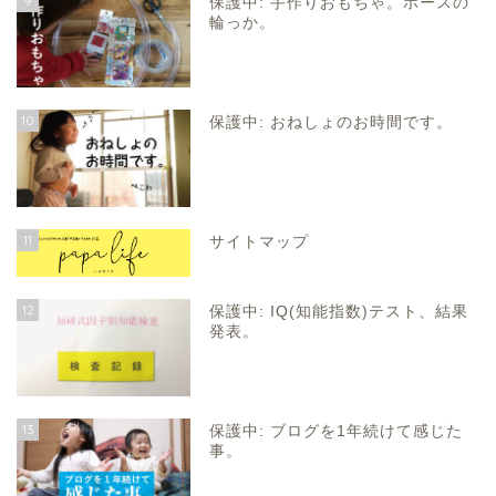
9
保護中: 手作りおもちゃ。ホースの
輪っか。
10
保護中: おねしょのお時間です。
11
サイトマップ
12
保護中: IQ(知能指数)テスト、結果
発表。
13
保護中: ブログを1年続けて感じた
事。