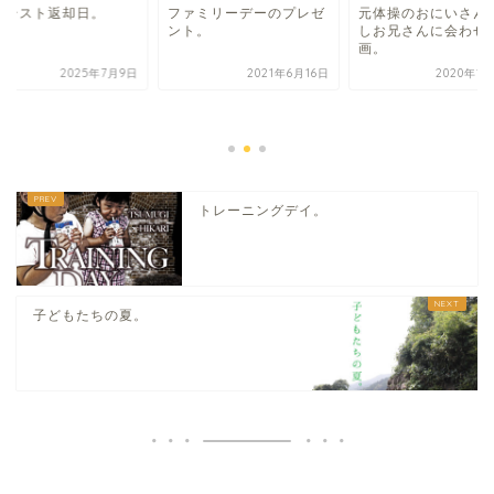
字テスト返却日。
ファミリーデーのプレゼ
元体操のおにいさん
ント。
しお兄さんに会わせ
画。
2025年7月9日
2021年6月16日
2020年1
トレーニングデイ。
子どもたちの夏。