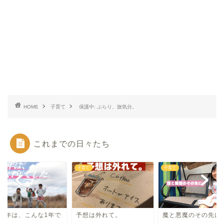
HOME
子育て
保護中: ぶらり、旅気分。
これまでの日々たち
て
子育て
子育て
024年は、こんな1年で
予想は外れて。
魔と悪魔のその先に
た。