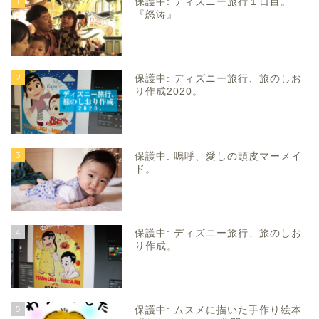
1
保護中: ディズニー旅行１日目。
『怒涛』
2
保護中: ディズニー旅行、旅のしお
り作成2020。
3
保護中: 嗚呼、愛しの頭皮マーメイ
ド。
4
保護中: ディズニー旅行、旅のしお
り作成。
5
保護中: ムスメに描いた手作り絵本