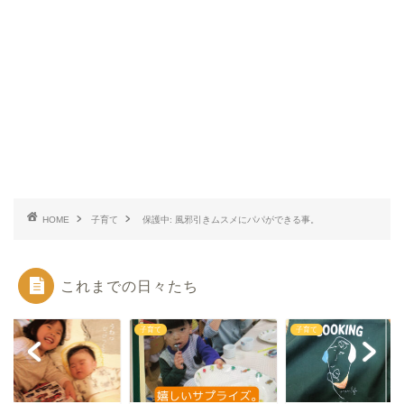
HOME
子育て
保護中: 風邪引きムスメにパパができる事。
これまでの日々たち
て
子育て
子育て