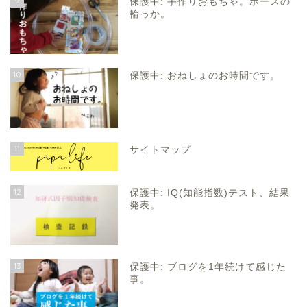
9
保護中: 手作りおもちゃ。ホースの
輪っか。
10
保護中: おねしょのお時間です。
11
サイトマップ
12
保護中: IQ(知能指数)テスト、結果
発表。
13
保護中: ブログを1年続けて感じた
事。