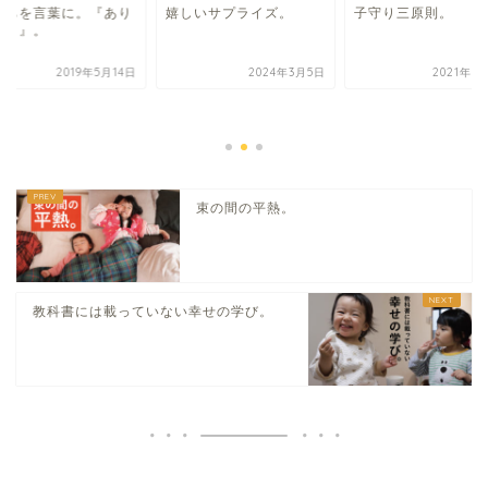
持ちを言葉に。『あり
嬉しいサプライズ。
子守り三原則。
とう』。
2019年5月14日
2024年3月5日
2021年8
束の間の平熱。
教科書には載っていない幸せの学び。