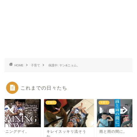
HOME
子育て
保護中: ヤン&ニョム。
これまでの日々たち
て
子育て
子育て
レーニングデイ。
キレイスッキリ流そう
雨と雨の間に。
か。