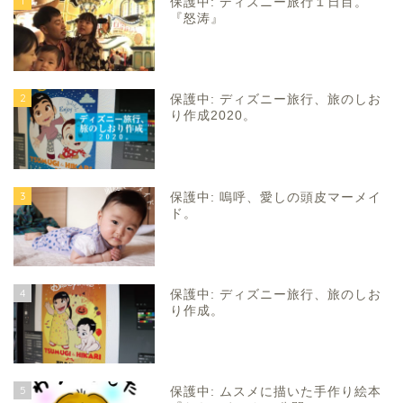
1
保護中: ディズニー旅行１日目。
『怒涛』
2
保護中: ディズニー旅行、旅のしお
り作成2020。
3
保護中: 嗚呼、愛しの頭皮マーメイ
ド。
4
保護中: ディズニー旅行、旅のしお
り作成。
5
保護中: ムスメに描いた手作り絵本