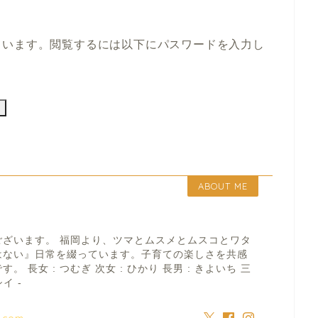
ています。閲覧するには以下にパスワードを入力し
ABOUT ME
ございます。 福岡より、ツマとムスメとムスコとワタ
はない』日常を綴っています。子育ての楽しさを共感
 長女 : つむぎ 次女 : ひかり 長男 : きよいち 三
イ -
a.com