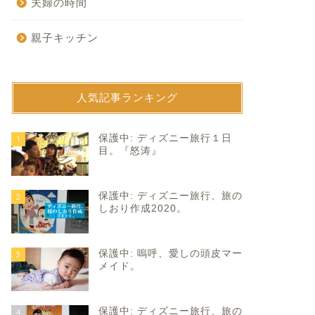
夫婦の時間
親子キッチン
人気記事ランキング
育て
子育て
保護中: ディズニー旅行１日
1
目。『怒涛』
保護中: ディズニー旅行、旅の
2
しおり作成2020。
保護中: 嗚呼、愛しの頭皮マー
3
ありがとう』を伝えに。
キャリーオンさんからのご提
メイド。
供。
2023年11月30日
2021年4月16
保護中: ディズニー旅行、旅の
4