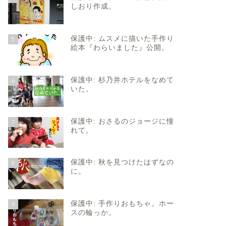
しおり作成。
保護中: ムスメに描いた手作り
5
絵本『わらいました』公開。
保護中: 杉乃井ホテルをなめて
6
いた。
保護中: おさるのジョージに憧
7
れて。
保護中: 秋を見つけたはずなの
8
に。
保護中: 手作りおもちゃ。ホー
9
スの輪っか。