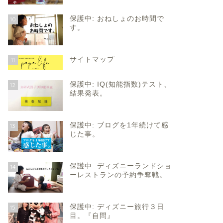
保護中: おねしょのお時間で
10
す。
サイトマップ
11
保護中: IQ(知能指数)テスト、
12
結果発表。
保護中: ブログを1年続けて感
13
じた事。
保護中: ディズニーランドショ
14
ーレストランの予約争奪戦。
保護中: ディズニー旅行３日
15
目。『自問』