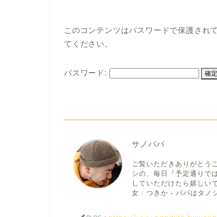
このコンテンツはパスワードで保護され
てください。
パスワード:
サノパパ
ご覧いただきありがとう
シの、毎日『予定通りで
していただけたら嬉しいです。
女 : つきか - パパはタノシ
https://www.papalife-fukuok