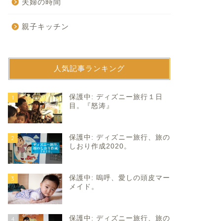
夫婦の時間
親子キッチン
人気記事ランキング
育て
子育て
保護中: ディズニー旅行１日
1
目。『怒涛』
保護中: ディズニー旅行、旅の
2
しおり作成2020。
保護中: 嗚呼、愛しの頭皮マー
3
がキレイで。
結局、私もそっち側でした。
メイド。
2025年2月5日
2019年6月3
保護中: ディズニー旅行、旅の
4