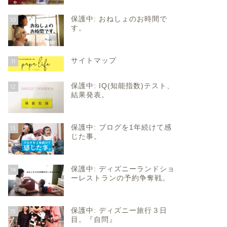
保護中: おねしょのお時間で
10
す。
サイトマップ
11
保護中: IQ(知能指数)テスト、
12
結果発表。
保護中: ブログを1年続けて感
13
じた事。
保護中: ディズニーランドショ
14
ーレストランの予約争奪戦。
保護中: ディズニー旅行３日
15
目。『自問』