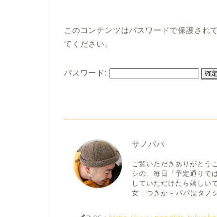
このコンテンツはパスワードで保護され
てください。
パスワード:
サノパパ
ご覧いただきありがとう
シの、毎日『予定通りで
していただけたら嬉しいです。
女 : つきか - パパはタノシ
https://www.papalife-fukuok