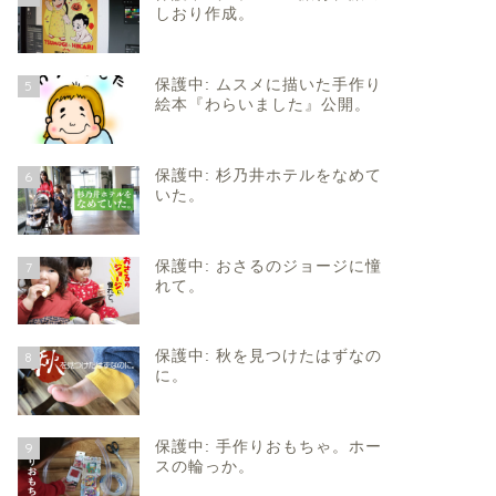
しおり作成。
保護中: ムスメに描いた手作り
5
絵本『わらいました』公開。
保護中: 杉乃井ホテルをなめて
6
いた。
保護中: おさるのジョージに憧
7
れて。
保護中: 秋を見つけたはずなの
8
に。
保護中: 手作りおもちゃ。ホー
9
スの輪っか。