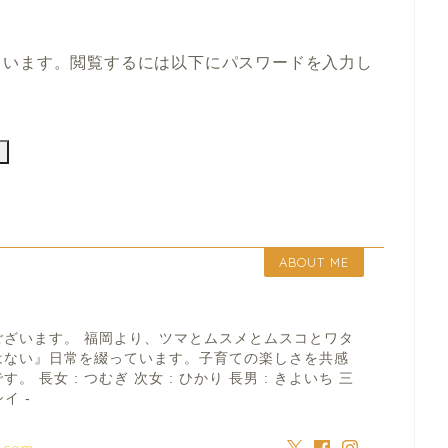
ています。閲覧するには以下にパスワードを入力し
ABOUT ME
ございます。 福岡より、ツマとムスメとムスコとワタ
はない』日常を綴っています。子育ての楽しさを共感
 長女 : つむぎ 次女 : ひかり 長男 : きよいち 三
イ -
a.com