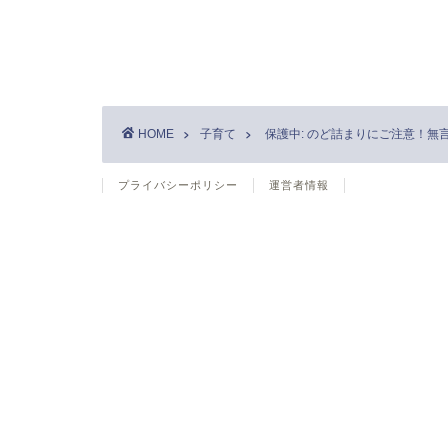
HOME
子育て
保護中: のど詰まりにご注意！無言
プライバシーポリシー
運営者情報